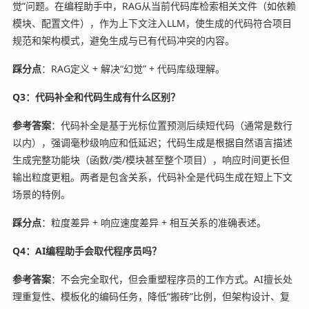
觉”问题。在编程助手中，RAG从当前代码库检索相关文件（如依赖
模块、配置文件），作为上下文注入LLM，使生成的代码符合项目
规范和架构模式，避免生成与已有代码冲突的内容。
踩分点
：RAG定义 + 解决“幻觉” + 代码库级理解。
Q3：代码补全和代码生成有什么区别？
参考答案
：代码补全是基于光标位置预测后续短代码（通常是数行
以内），强调毫秒级响应和低延迟；代码生成是根据自然语言描述
生成完整功能块（函数/类/模块甚至整个项目），响应时间更长但
输出粒度更粗。两者是包含关系，代码补全是代码生成在短上下文
场景的特例。
踩分点
：粒度差异 + 响应速度差异 + 相互关系的准确表述。
Q4：AI编程助手会取代程序员吗？
参考答案
：不会完全取代，但会重塑程序员的工作方式。AI擅长处
理重复性、模板化的编码任务，降低“搬砖”比例，但架构设计、复