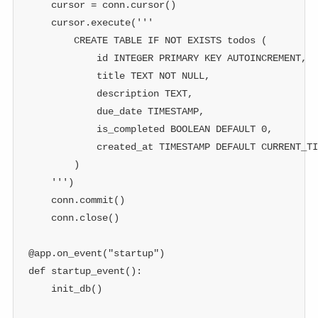
    cursor 
=
 conn
.
cursor
(
)
    cursor
.
execute
(
'''
        CREATE TABLE IF NOT EXISTS todos (
            id INTEGER PRIMARY KEY AUTOINCREMENT,
            title TEXT NOT NULL,
            description TEXT,
            due_date TIMESTAMP,
            is_completed BOOLEAN DEFAULT 0,
            created_at TIMESTAMP DEFAULT CURRENT_TI
        )
    '''
)
    conn
.
commit
(
)
    conn
.
close
(
)
@app
.
on_event
(
"startup"
)
def
startup_event
(
)
:
    init_db
(
)