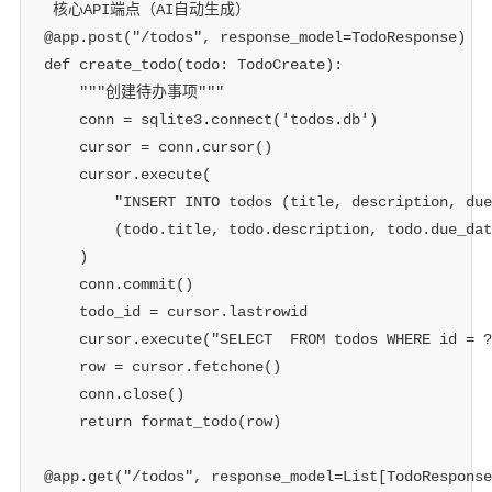
 核心API端点（AI自动生成）
@app
.
post
(
"/todos"
,
 response_model
=
TodoResponse
)
def
create_todo
(
todo
:
 TodoCreate
)
:
"""创建待办事项"""
    conn 
=
 sqlite3
.
connect
(
'todos.db'
)
    cursor 
=
 conn
.
cursor
(
)
    cursor
.
execute
(
"INSERT INTO todos (title, description, due
(
todo
.
title
,
 todo
.
description
,
 todo
.
due_dat
)
    conn
.
commit
(
)
    todo_id 
=
 cursor
.
lastrowid
    cursor
.
execute
(
"SELECT  FROM todos WHERE id = ?
    row 
=
 cursor
.
fetchone
(
)
    conn
.
close
(
)
return
 format_todo
(
row
)
@app
.
get
(
"/todos"
,
 response_model
=
List
[
TodoResponse