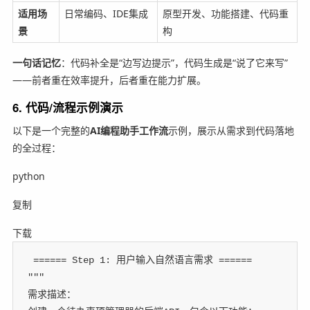
适用场
日常编码、IDE集成
原型开发、功能搭建、代码重
景
构
一句话记忆
：代码补全是“边写边提示”，代码生成是“说了它来写”
——前者重在效率提升，后者重在能力扩展。
6. 代码/流程示例演示
以下是一个完整的
AI编程助手工作流
示例，展示从需求到代码落地
的全过程：
python
复制
下载
 ====== Step 1: 用户输入自然语言需求 ======
"""
需求描述：