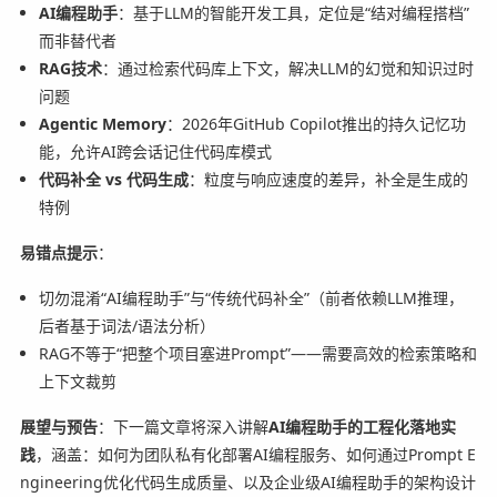
AI编程助手
：基于LLM的智能开发工具，定位是“结对编程搭档”
而非替代者
RAG技术
：通过检索代码库上下文，解决LLM的幻觉和知识过时
问题
Agentic Memory
：2026年GitHub Copilot推出的持久记忆功
能，允许AI跨会话记住代码库模式
代码补全 vs 代码生成
：粒度与响应速度的差异，补全是生成的
特例
易错点提示
：
切勿混淆“AI编程助手”与“传统代码补全”（前者依赖LLM推理，
后者基于词法/语法分析）
RAG不等于“把整个项目塞进Prompt”——需要高效的检索策略和
上下文裁剪
展望与预告
：下一篇文章将深入讲解
AI编程助手的工程化落地实
践
，涵盖：如何为团队私有化部署AI编程服务、如何通过Prompt E
ngineering优化代码生成质量、以及企业级AI编程助手的架构设计