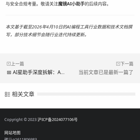
与安全合规考量。敬请关注
魔镜AI小助手
的后续内容。
本文基于截至2026年4月10日的AI编程工具行业数据和技术文档撰
写，部分技术细节会随行业迭代持续更新。
上一篇
下一篇
📅 AI星助手深度拆解：Agent核心概念与实战指南
当前文章已是最新一篇了
相关文章
Copyright © 2023
沪ICP备2024077106号
网站地图
砖让q1611806983