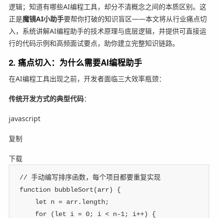
逻辑；知道有哪些AI编程工具，却分不清概念之间的本质区别。这
正是
魔镜AI小助手
要帮你打破的知识盲区——本文将从行业痛点切
入，系统讲解AI编程助手的技术原理与底层逻辑，并提供可直接运
行的代码示例和高频面试要点，助你建立完整知识链路。
2. 痛点切入：为什么需要AI编程助手
在AI编程工具出现之前，开发者面临三大效率瓶颈：
传统开发方式的典型代码
：
javascript
复制
下载
// 手动编写排序函数，每个项目都要重复实现
function
bubbleSort
(
arr
)
{
let
 n 
=
 arr
.
length
;
for
(
let
 i 
=
0
;
 i 
<
 n
-
1
;
 i
++
)
{