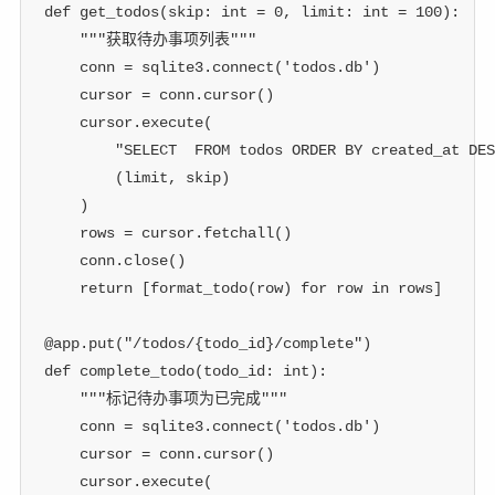
def
get_todos
(
skip
:
int
=
0
,
 limit
:
int
=
100
)
:
"""获取待办事项列表"""
    conn 
=
 sqlite3
.
connect
(
'todos.db'
)
    cursor 
=
 conn
.
cursor
(
)
    cursor
.
execute
(
"SELECT  FROM todos ORDER BY created_at DES
(
limit
,
 skip
)
)
    rows 
=
 cursor
.
fetchall
(
)
    conn
.
close
(
)
return
[
format_todo
(
row
)
for
 row 
in
 rows
]
@app
.
put
(
"/todos/{todo_id}/complete"
)
def
complete_todo
(
todo_id
:
int
)
:
"""标记待办事项为已完成"""
    conn 
=
 sqlite3
.
connect
(
'todos.db'
)
    cursor 
=
 conn
.
cursor
(
)
    cursor
.
execute
(