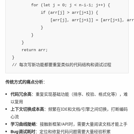
for
(
let
 j 
=
0
;
 j 
<
 n
-
i
-
1
;
 j
++
)
{
if
(
arr
[
j
]
>
 arr
[
j
+
1
]
)
{
[
arr
[
j
]
,
 arr
[
j
+
1
]
]
=
[
arr
[
j
+
1
]
,
 arr
}
}
}
return
 arr
;
}
// 每次写新功能都要重复类似的代码结构和调试过程
传统方式的痛点分析
：
代码冗余高
：重复实现基础功能（排序、校验、格式化等），难
以复用
上下文切换成本高
：频繁在IDE和文档/引擎之间切换，打断编码
心流
学习曲线陡峭
：接触新框架/API时，需要大量阅读文档才能上手
Bug调试耗时
：定位和修复代码问题需要大量经验积累