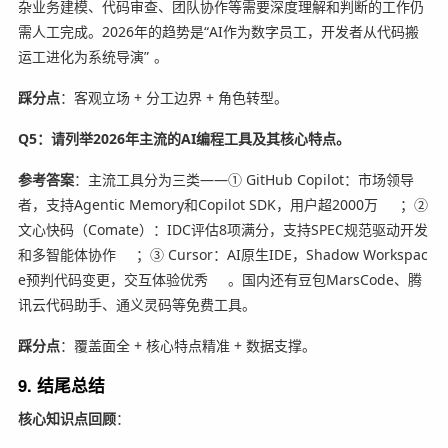
杂业务建模、代码审查、团队协作等需要深度理解和判断的工作仍
需人工完成。2026年的趋势是“AI作为数字员工，开发者从代码搬
运工进化为系统导演”
。
踩分点
：客观立场 + 分工边界 + 角色转型。
Q5：请列举2026年主流的AI编程工具及其核心特点。
参考答案
：主流工具分为三类——① GitHub Copilot：市场领导
者，支持Agentic Memory和Copilot SDK，用户超2000万
；②
文心快码（Comate）：IDC评估8项满分，支持SPEC规范驱动开发
和多智能体协作
；③ Cursor：AI原生IDE，Shadow Workspac
e预判代码变更，交互体验优秀
。国内还有豆包MarsCode、腾
讯云代码助手、通义灵码等免费工具。
踩分点
：覆盖面全 + 核心特点精准 + 数据支撑。
9. 结尾总结
核心知识点回顾
：