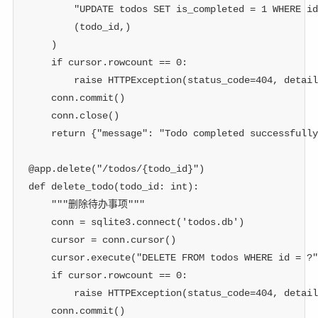
"UPDATE todos SET is_completed = 1 WHERE id
(
todo_id
,
)
)
if
 cursor
.
rowcount 
==
0
:
raise
 HTTPException
(
status_code
=
404
,
 detail
    conn
.
commit
(
)
    conn
.
close
(
)
return
{
"message"
:
"Todo completed successfully
@app
.
delete
(
"/todos/{todo_id}"
)
def
delete_todo
(
todo_id
:
int
)
:
"""删除待办事项"""
    conn 
=
 sqlite3
.
connect
(
'todos.db'
)
    cursor 
=
 conn
.
cursor
(
)
    cursor
.
execute
(
"DELETE FROM todos WHERE id = ?"
if
 cursor
.
rowcount 
==
0
:
raise
 HTTPException
(
status_code
=
404
,
 detail
    conn
.
commit
(
)