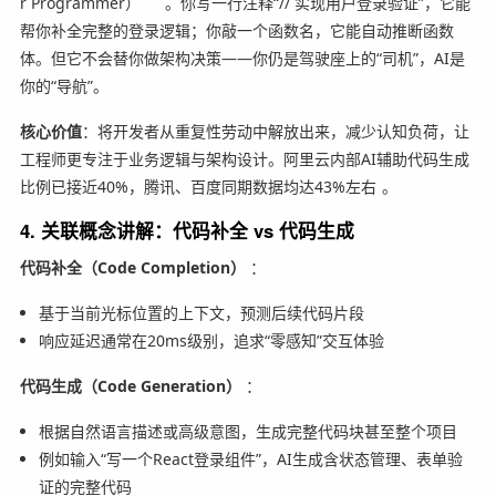
r Programmer）
。你写一行注释“// 实现用户登录验证”，它能
帮你补全完整的登录逻辑；你敲一个函数名，它能自动推断函数
体。但它不会替你做架构决策——你仍是驾驶座上的“司机”，AI是
你的“导航”。
核心价值
：将开发者从重复性劳动中解放出来，减少认知负荷，让
工程师更专注于业务逻辑与架构设计。阿里云内部AI辅助代码生成
比例已接近40%，腾讯、百度同期数据均达43%左右
。
4. 关联概念讲解：代码补全 vs 代码生成
代码补全（Code Completion）
：
基于当前光标位置的上下文，预测后续代码片段
响应延迟通常在20ms级别，追求“零感知”交互体验
代码生成（Code Generation）
：
根据自然语言描述或高级意图，生成完整代码块甚至整个项目
例如输入“写一个React登录组件”，AI生成含状态管理、表单验
证的完整代码