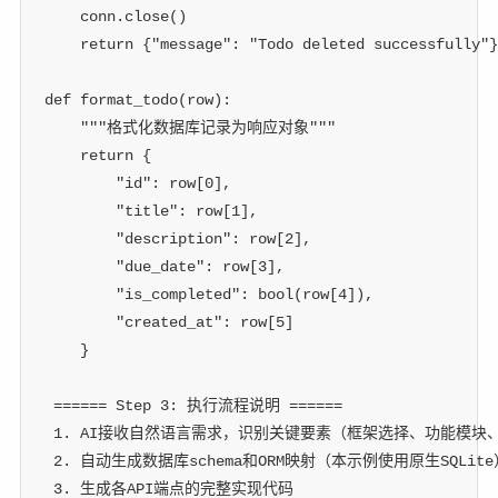
    conn
.
close
(
)
return
{
"message"
:
"Todo deleted successfully"
}
def
format_todo
(
row
)
:
"""格式化数据库记录为响应对象"""
return
{
"id"
:
 row
[
0
]
,
"title"
:
 row
[
1
]
,
"description"
:
 row
[
2
]
,
"due_date"
:
 row
[
3
]
,
"is_completed"
:
bool
(
row
[
4
]
)
,
"created_at"
:
 row
[
5
]
}
 ====== Step 3: 执行流程说明 ======
 1. AI接收自然语言需求，识别关键要素（框架选择、功能模块
 2. 自动生成数据库schema和ORM映射（本示例使用原生SQLite
 3. 生成各API端点的完整实现代码