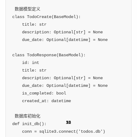
 数据模型定义
class
TodoCreate
(
BaseModel
)
:
    title
:
str
    description
:
 Optional
[
str
]
=
None
    due_date
:
 Optional
[
datetime
]
=
None
class
TodoResponse
(
BaseModel
)
:
id
:
int
    title
:
str
    description
:
 Optional
[
str
]
=
None
    due_date
:
 Optional
[
datetime
]
=
None
    is_completed
:
bool
    created_at
:
 datetime
 数据库初始化
12
50
32
12
32
50
31
25
32
12
12
31
def
init_db
(
)
:
    conn 
=
 sqlite3
.
connect
(
'todos.db'
)