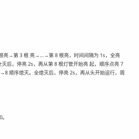
根亮→第 3 根 亮→…→第 8 根亮，时间间隔为 1s，全亮
全灭后，停亮 2s，再从第 8 根灯管开始亮 起，顺序点亮 7
→…→8 顺序熄灭。全熄灭后，停亮 2s，再从头开始运行，周
0。