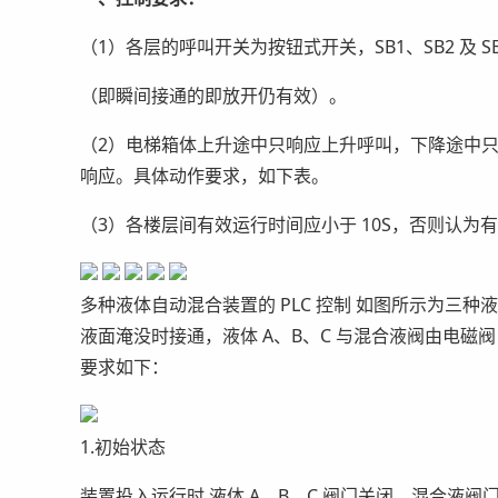
（1）各层的呼叫开关为按钮式开关，SB1、SB2 及 S
（即瞬间接通的即放开仍有效）。
（2）电梯箱体上升途中只响应上升呼叫，下降途中只
响应。具体动作要求，如下表。
（3）各楼层间有效运行时间应小于 10S，否则认为
多种液体自动混合装置的 PLC 控制 如图所示为三种液体
液面淹没时接通，液体 A、B、C 与混合液阀由电磁阀 Y
要求如下：
1.初始状态
装置投入运行时,液体 A、B、C 阀门关闭，混合液阀门