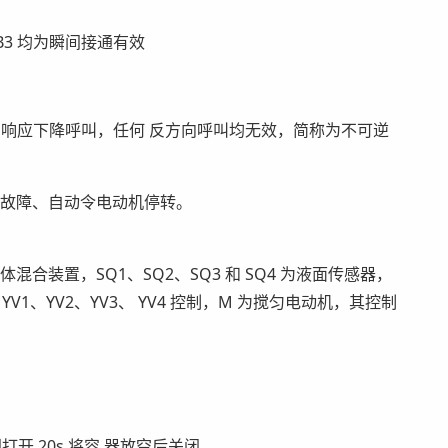
B3 均为瞬间接通有效
响应下降呼叫，任何 反方向呼叫均无效，简称为不可逆
有故障、自动令电动机停转。
混合装置，SQ1、SQ2、SQ3 和 SQ4 为液面传感器，
V1、YV2、YV3、 YV4 控制，M 为搅匀电动机，其控制
打开 20s 将容 器放空后关闭。